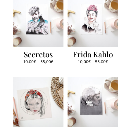
Secretos
Frida Kahlo
10,00
€
–
55,00
€
10,00
€
–
55,00
€