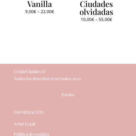
Vanilla
Ciudades
olvidadas
9,00
€
–
22,00
€
10,00
€
–
55,00
€
Crisbel Robles ©
Todos los derechos reservados 2021
Envíos
INFORMACIÓN
Aviso Legal
Política de cookies